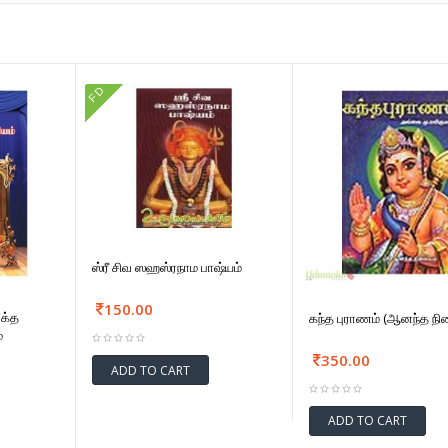
FD
ஸ்ரீ சிவ ஸஹஸ்ரநாம பாஷ்யம்
150.00
பக்த
கந்த புராணம் (ஆனந்த நி
்
350.00
ADD TO CART
ADD TO CART