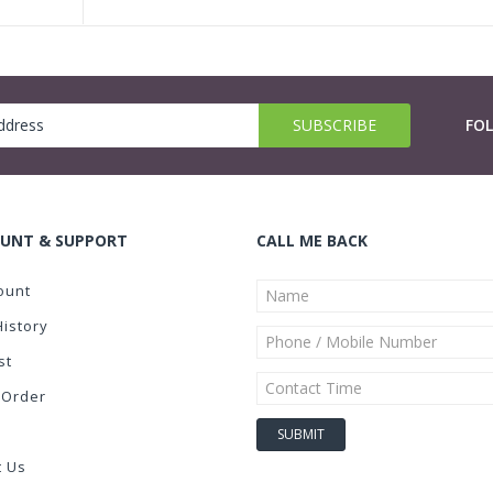
FO
UNT & SUPPORT
CALL ME BACK
ount
History
st
 Order
t Us