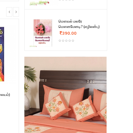
மௌவல் மலரே
மௌனமேனடி? (எழிலன்பு)
390.00
லையம்)