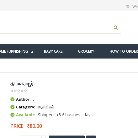
Wis
ME FURNISHING
BABY CARE
GROCERY
HOW TO ORDER
தியாகராஜர்
Author:
.
Category:
ஆன்மிகம்
Available
- Shipped in 5-6 business days
PRICE:
80.00