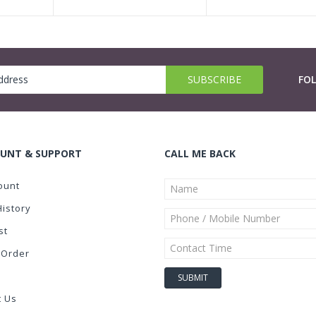
FO
UNT & SUPPORT
CALL ME BACK
ount
History
st
 Order
t Us