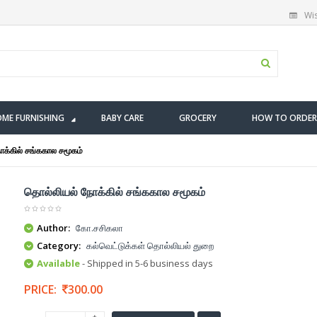
Wis
ME FURNISHING
BABY CARE
GROCERY
HOW TO ORDER
க்கில் சங்ககால சமூகம்
தொல்லியல் நோக்கில் சங்ககால சமூகம்
Author:
கோ.சசிகலா
Category:
கல்வெட்டுக்கள் தொல்லியல் துறை
Available
- Shipped in 5-6 business days
PRICE:
300.00