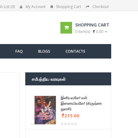
h List (0)
My Account
Shopping Cart
Checkout
SHOPPING CART
0 item(s) -
0.00
FAQ
BLOGS
CONTACTS
சமீபத்திய வரவுகள்
இனியவளே! என்
இணையிவளே! (கிருஷ்ண
துளசி)
215.00