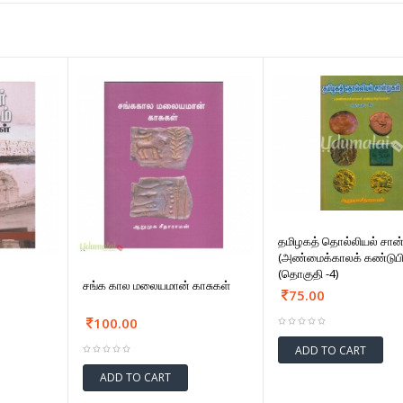
தமிழகத் தொல்லியல் சான்
(அண்மைக்காலக் கண்டுபிடி
(தொகுதி -4)
சங்க கால மலையமான் காசுகள்
75.00
100.00
ADD TO CART
ADD TO CART