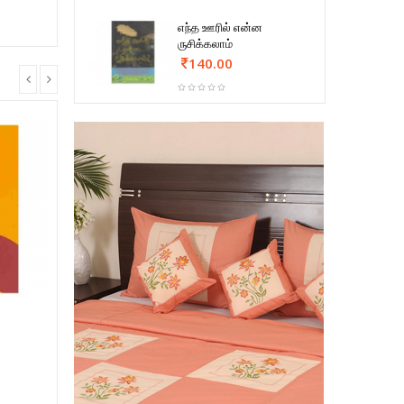
எந்த ஊரில் என்ன
ருசிக்கலாம்
140.00