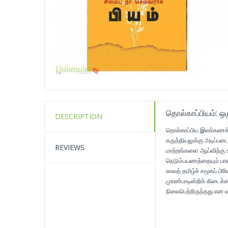
தொல்காப்பியம்: ஒ
DESCRIPTION
தொல்காப்பிய இலக்கணக் 
கருத்தியலுக்கு அடிப்பட
REVIEWS
மாற்றங்களை ஆய்விற்கு உட
நெடும்பயணத்தையும் பால
காலத் தமிழ்ச் சமூகப் 
முரண்பாடின்றிக் கிடைக்
நிலைபெற்றிருந்தது என வா