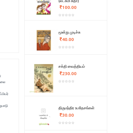
(லட்சுமி சுதா)
100.00
மூன்று முடிச்சு
40.00
சக்தி வைத்தியம்
230.00
்
நிலை
பியர்
ுபாடு
திருமந்திர உபதேசங்கள்
30.00