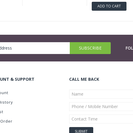
ADD TO CART
FO
UNT & SUPPORT
CALL ME BACK
ount
History
st
 Order