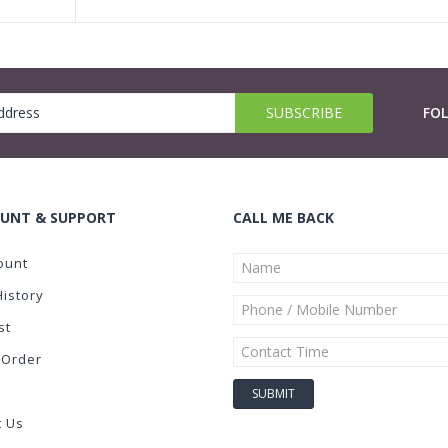
FO
UNT & SUPPORT
CALL ME BACK
ount
History
st
 Order
t Us