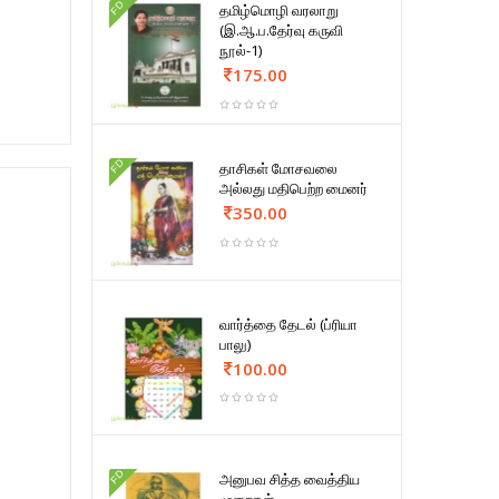
FD
தமிழ்மொழி வரலாறு
(இ.ஆ.ப.தேர்வு கருவி
நூல்-1)
175.00
FD
தாசிகள் மோசவலை
அல்லது மதிபெற்ற மைனர்
350.00
வார்த்தை தேடல் (ப்ரியா
பாலு)
100.00
FD
அனுபவ சித்த வைத்திய