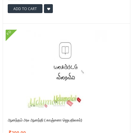
ADD TO CART
FD
ஆனந்தம் அடீ ஆனந்தி ( காஞ்சனா ஜெயதிலகர்)
200.00