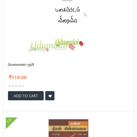
மௌலானா ரூமி
110.00
ADD TO CART
FD