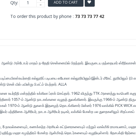
Qty:
ADD TO CART
To order this product by phone :
73 73 73 77 42
 ஆண்டு அக்டோபர் மாதம் ந-தேதி சென்னையில் பிறந்தார். இவருடைய தந்தையார் ஸ்ரீநிவாசன்
டிப்பைபிஎஸ்உயர்திை கல்லூரிப் படிபயை லயோலா கல்லூரியினும்(இன்டர் மீகேட் தூரியிலும் (பி எ
டு சென் யில் பயின்று பி.எட்ம் பெற்றார். ALLA
னை உயர்நீதி மன்றத்தில் உக்கிலா ப்ராக் செய்தார். 1962 விருந்து TTK அனைத்து உமபெனி களு
றினார் 1057-ம் ஆண்டு நாடகங்களை எழுதத் துவங்கினார். இவருக்கு 1966-ம் ஆண்டு திர
 மகள் 1970-ம் ஆண்டு துகளக் இதழைத் தொடங்கினார் பின்னர் 1976 வாக்கில் PICK WICK 
ர் பத்திரிகை ஆசிரியர், நாடக ஆசிரியர் நடிகர், வக்கில் போன்ற பல துறைகளிலும் சிறப்பாகப்
, 8 நாவல்களையும், கணக்கற்ற அரசியல் கட்டுரைகளையும் மற்றும் வால்மீகி ராமாயணம், மஹா
ம்) ஹிந்து மஹா சமுத்திரம் போன்ற ஆன்மீகத் தொடர்களையும் எழுதியுள்ளார். தேசபக்தி நேர்மை