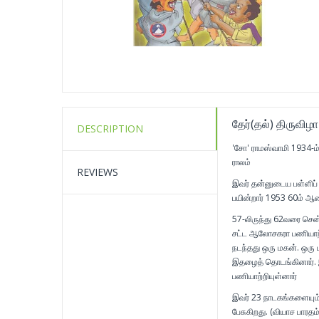
தேர்(தல்) திருவிழா
DESCRIPTION
'சோ' ராமஸ்வாமி 1934-ம்
ராலம்
REVIEWS
இவர் தன்னுடைய பள்ளிப் ப
பயின்றார் 1953 60ம் ஆண்
57-லிருந்து 62வரை சென்
சட்ட ஆலோசகரா பணியாற்
நடந்தது ஒரு மகன். ஒரு
இதழைத் தொடங்கினார். இவ
பணியாற்றியுள்னார்
இவர் 23 நாடகங்களையும்
பேசுகிறது. (வியாச பாரத