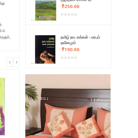
்து
250.00
்.
5-ம்
தமிழ் நாடகங்கள் - மரபும்
ருதும்,
நவீனமும்
190.00