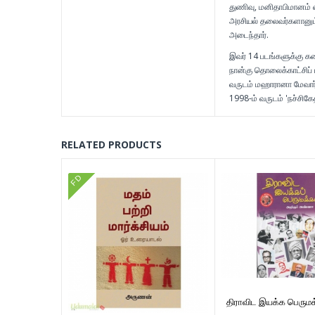
துணிவு, மனிதாபிமானம் 
அரசியல் தலைவர்களானும்
அடைந்தார்.
இவர் 14 படங்களுக்கு கதை
நான்கு தொலைக்காட்சிப் 
வருடம் மஹாரானா மேவார் வ
1998-ம் வருடம் 'நச்சிகே
RELATED PRODUCTS
FD
திராவிட இயக்க பெருமக