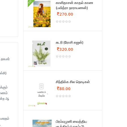
FD
காளிதாசன் காதல் காண
(பவித்ரா நாராயணன்)
270.00
சுடரி (ரோசி கஜன்)
320.00
 தாயார்
ஸ்சி)
சிந்திக்க சில நொடிகள்
க்கும்
80.00
ுமணம்
என்ற ஆ
பாரதம்
பிரம்மமுனி வைத்திய
,
சூத்திரம் (பாகம்-2)