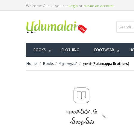
Welcome Guest ! you can
login
or
create an account
.
BOOKS
CLOTHING
FOOTWEAR
HO
Home
Books
சிறுகதைகள்
தாகம் (Palaniappa Brothers)