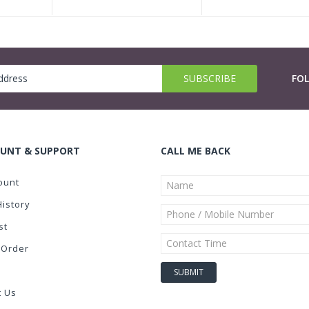
FO
UNT & SUPPORT
CALL ME BACK
ount
History
st
 Order
t Us