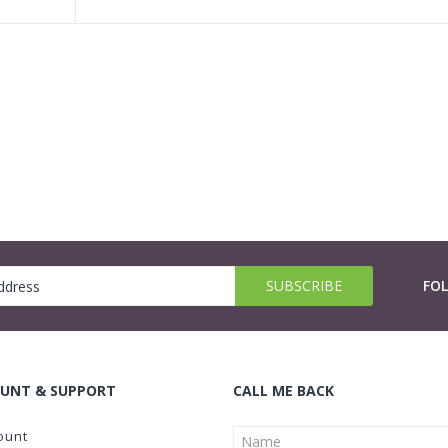
FO
UNT & SUPPORT
CALL ME BACK
ount