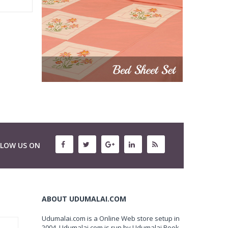
LLOW US ON
ABOUT UDUMALAI.COM
Udumalai.com is a Online Web store setup in
2004. Udumalai.com is run by Udumalai Book