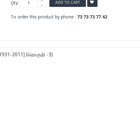
Qty:
ADD TO CART
To order this product by phone :
73 73 73 77 42
[1931-2011] (தொகுதி -3)