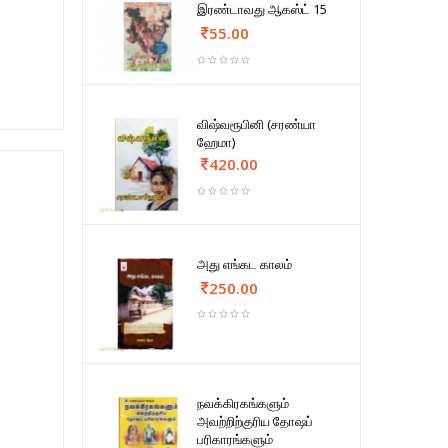
இரண்டாவது ஆகஸ்ட் 15
55.00
விஷ்வரூபினி (சரண்யா
ஹேமா)
420.00
அது எங்கட காலம்
250.00
நவக்கிரகங்களும்
அவற்றிற்குரிய தோஷப்
பரிகாரங்களும்