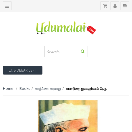
SIDEBAR LEFT
Home
Books
வாழ்க்கை வரலாறு
சுயசரிதை ஜவாஹர்லால் நேரு