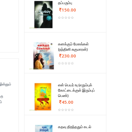
தப்பரும்பு
150.00
கனக்கும் மேகங்கள்
(நந்தினி சுகுமாரன்)
230.00
 இன்னும்
என் பெயர் ஙு (எறும்புக்
கோட்டைக்குள் இரும்புப்
பெண்)
ஒரு
45.00
ம்
கதவு திறந்ததும் கடல்