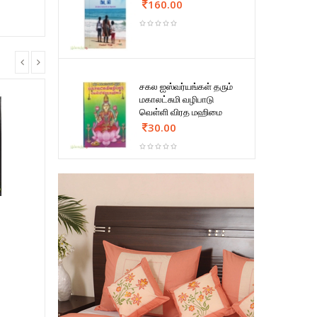
160.00
சகல ஐஸ்வர்யங்கள் தரும்
மகாலட்சுமி வழிபாடு
வெள்ளி விரத மஹிமை
30.00