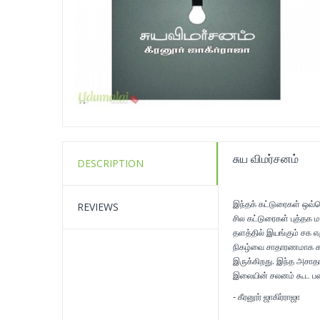
சுய விமர்சனம்
DESCRIPTION
இந்தக் கட்டுரைகள் ஒவ்வ
REVIEWS
சில கட்டுரைகள் புத்தக
தளத்தில் இயங்கும் சக எழ
நிகழ்வை சாதாரணமாக கவ
இருக்கிறது. இந்த அசாதா
இலையின் சலனம் கூட படை
- கீரனூர் ஜாகிர்ராஜா