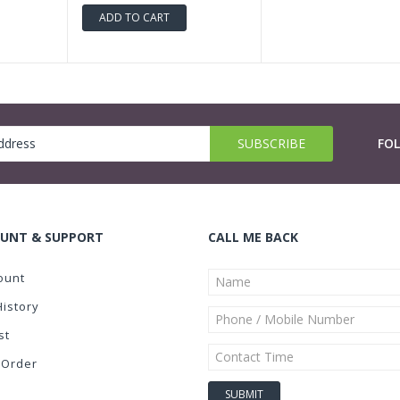
ADD TO CART
FO
UNT & SUPPORT
CALL ME BACK
ount
History
st
 Order