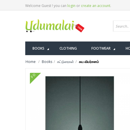
Welcome Guest ! you can
login
or
create an account
.
BOOKS
CLOTHING
FOOTWEAR
HO
Home
Books
கட்டுரைகள்
சுய விமர்சனம்
FD