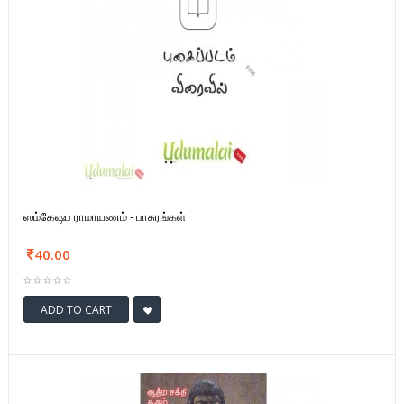
ஸம்கேஷப ராமாயணம் - பாசுரங்கள்
40.00
ADD TO CART