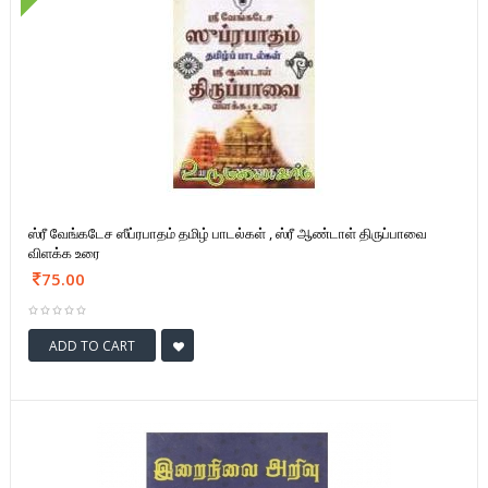
ஸ்ரீ வேங்கடேச ஸீப்ரபாதம் தமிழ் பாடல்கள் , ஸ்ரீ ஆண்டாள் திருப்பாவை
விளக்க உரை
75.00
ADD TO CART