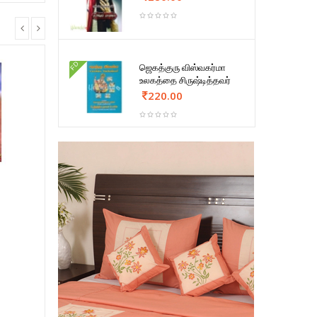
FD
ஜெகத்குரு விஸ்வகர்மா
உலகத்தை சிருஷ்டித்தவர்
220.00