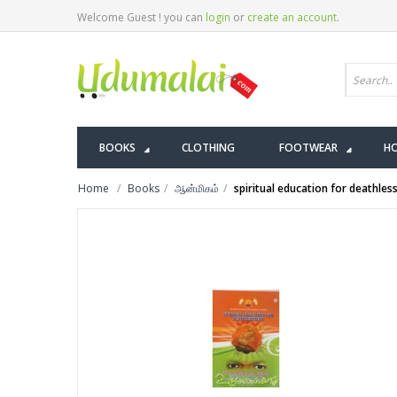
Welcome Guest ! you can
login
or
create an account
.
BOOKS
CLOTHING
FOOTWEAR
HO
Home
Books
ஆன்மிகம்
spiritual education for deathles