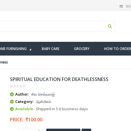
Wis
ME FURNISHING
BABY CARE
GROCERY
HOW TO ORDER
sness
SPIRITUAL EDUCATION FOR DEATHLESSNESS
Author:
சிவ செல்வராஜ்
Category:
ஆன்மிகம்
Available
- Shipped in 5-6 business days
PRICE:
100.00