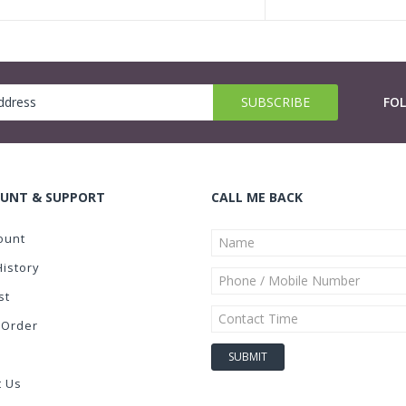
FO
UNT & SUPPORT
CALL ME BACK
ount
History
st
 Order
t Us