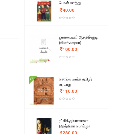
பொன் வாத்து
40.00
ஔவையார் ஆத்திச்சூடி
(விளக்கவுரை)
100.00
FD
சொல்ல மறந்த தமிழர்
வரலாறு
110.00
ரட்சிக்கும் ராவணா
(ஆத்விகா பொம்மு)
280.00