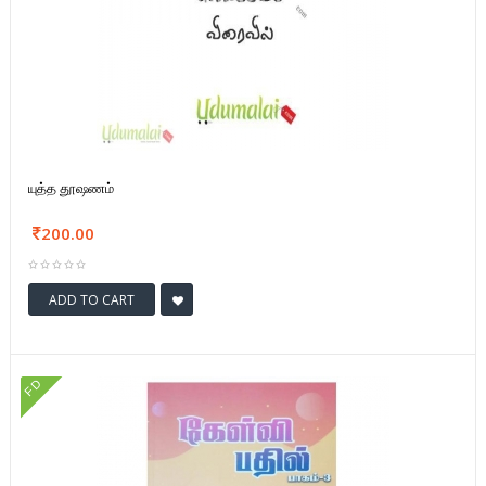
யுத்த தூஷணம்
200.00
ADD TO CART
FD