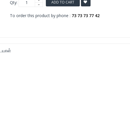
Qty:
ADD TO CART
To order this product by phone :
73 73 73 77 42
ையாள்