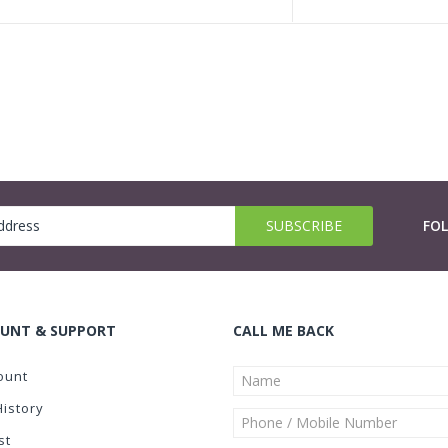
FO
UNT & SUPPORT
CALL ME BACK
ount
History
st