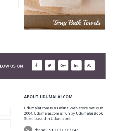
LLOW US ON
ABOUT UDUMALAI.COM
Udumalai.com is a Online Web store setup in
2004. Udumalai.com is run by Udumalai Book
Store based in Udumalpet.
Phone: +91 73 73 73 77 42