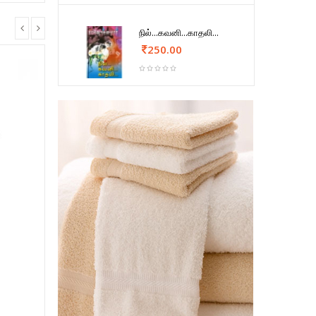
நில்...கவனி...காதலி...
250.00