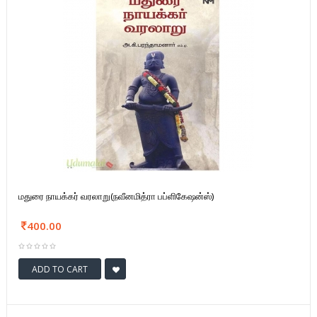
மதுரை நாயக்கர் வரலாறு(நவீனமித்ரா பப்ளிகேஷன்ஸ்)
400.00
ADD TO CART