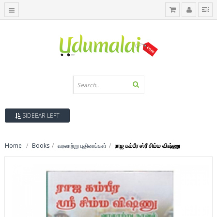
SIDEBAR LEFT
Home
Books
வரலாற்று புதினங்கள்
ராஜ கம்பீர ஸ்ரீ சிம்ம விஷ்ணு