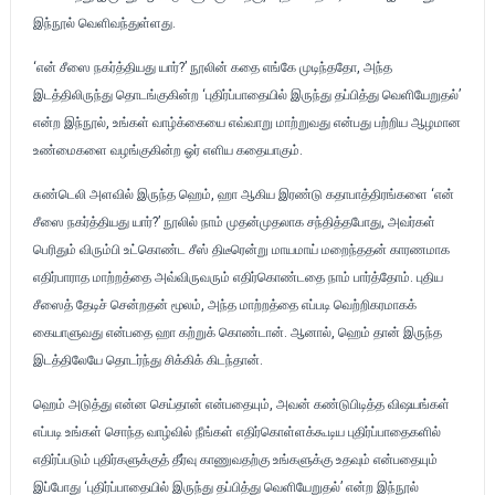
இந்நூல் வெளிவந்துள்ளது.
‘என் சீஸை நகர்த்தியது யார்?’ நூலின் கதை எங்கே முடிந்ததோ, அந்த
இடத்திலிருந்து தொடங்குகின்ற ‘புதிர்ப்பாதையில் இருந்து தப்பித்து வெளியேறுதல்’
என்ற இந்நூல், உங்கள் வாழ்க்கையை எவ்வாறு மாற்றுவது என்பது பற்றிய ஆழமான
உண்மைகளை வழங்குகின்ற ஓர் எளிய கதையாகும்.
சுண்டெலி அளவில் இருந்த ஹெம், ஹா ஆகிய இரண்டு கதாபாத்திரங்களை ‘என்
சீஸை நகர்த்தியது யார்?’ நூலில் நாம் முதன்முதலாக சந்தித்தபோது, அவர்கள்
பெரிதும் விரும்பி உட்கொண்ட சீஸ் திடீரென்று மாயமாய் மறைந்ததன் காரணமாக
எதிர்பாராத மாற்றத்தை அவ்விருவரும் எதிர்கொண்டதை நாம் பார்த்தோம். புதிய
சீஸைத் தேடிச் சென்றதன் மூலம், அந்த மாற்றத்தை எப்படி வெற்றிகரமாகக்
கையாளுவது என்பதை ஹா கற்றுக் கொண்டான். ஆனால், ஹெம் தான் இருந்த
இடத்திலேயே தொடர்ந்து சிக்கிக் கிடந்தான்.
ஹெம் அடுத்து என்ன செய்தான் என்பதையும், அவன் கண்டுபிடித்த விஷயங்கள்
எப்படி உங்கள் சொந்த வாழ்வில் நீங்கள் எதிர்கொள்ளக்கூடிய புதிர்ப்பாதைகளில்
எதிர்ப்படும் புதிர்களுக்குத் தீர்வு காணுவதற்கு உங்களுக்கு உதவும் என்பதையும்
இப்போது ‘புதிர்ப்பாதையில் இருந்து தப்பித்து வெளியேறுதல்’ என்ற இந்நூல்