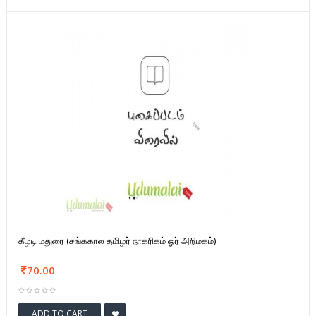
கீழடி மதுரை (சங்ககால தமிழர் நாகரிகம் ஓர் அறிமகம்)
70.00
ADD TO CART