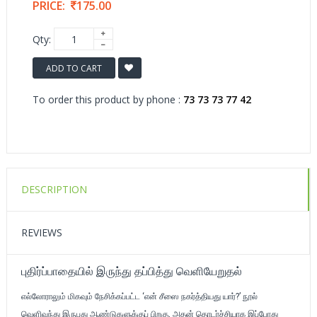
PRICE:
175.00
Qty:
ADD TO CART
To order this product by phone :
73 73 73 77 42
DESCRIPTION
REVIEWS
புதிர்ப்பாதையில் இருந்து தப்பித்து வெளியேறுதல்
எல்லோராலும் மிகவும் நேசிக்கப்பட்ட ‘என் சீஸை நகர்த்தியது யார்?’ நூல்
வெளிவந்து இருபது ஆண்டுகளுக்குப் பிறகு, அதன் தொடர்ச்சியாக இப்போது