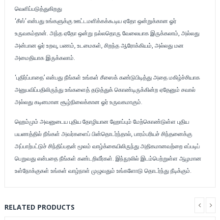
வெளிப்படுத்துகிறது
‘சீஸ்’ என்பது உங்களுக்கு ஊட்டமளிக்கக்கூடிய ஏதோ ஒன்றுக்கான ஓர்
உருவகம்தான். அந்த ஏதோ ஒன்று நல்லதொரு வேலையாக இருக்கலாம், அல்லது
அன்பான ஓர் உறவு, பணம், உடமைகள், சிறந்த ஆரோக்கியம், அல்லது மன
அமைதியாக இருக்கலாம்.
‘புதிர்ப்பாதை’ என்பது நீங்கள் உங்கள் சீஸைக் கண்டுபிடித்து அதை மகிழ்ச்சியாக
அனுபவிப்பதிலிருந்து உங்களைத் தடுத்துக் கொண்டிருக்கின்ற ஏதேனும் சவால்
அல்லது கடினமான சூழ்நிலைக்கான ஓர் உருவகமாகும்.
ஹெம்மும் அவனுடைய புதிய தோழியான ஹோப்பும் மேற்கொண்டுள்ள புதிய
பயணத்தில் நீங்கள் அவர்களைப் பின்தொடர்ந்தால், பாரம்பரியச் சிந்தனைக்கு
அப்பாற்பட்டுச் சிந்திப்பதன் மூலம் வாழ்க்கையிலிருந்து அதிகமானவற்றை எப்படிப்
பெறுவது என்பதை நீங்கள் கண்டறிவீர்கள். இந்நூலில் இடம்பெற்றுள்ள ஆழமான
உள்நோக்குகள் உங்கள் வாழ்நாள் முழுவதும் உங்களோடு தொடர்ந்து நீடிக்கும்.
RELATED PRODUCTS