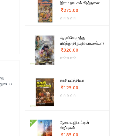
இராம நாடகக் கீர்த்தனை
275.00
ஆடியிலே முத்து
எடுத்து(திருமதி லாவண்யா)
320.00
்தை
காசி யாத்திரை
்னுடைய
125.00
FD
ஆலய வழிபாட்டின்
சிறப்புகள்
185.00