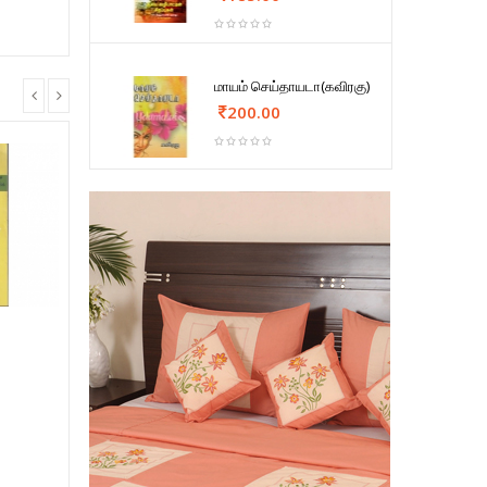
மாயம் செய்தாயடா(கவிரகு)
200.00