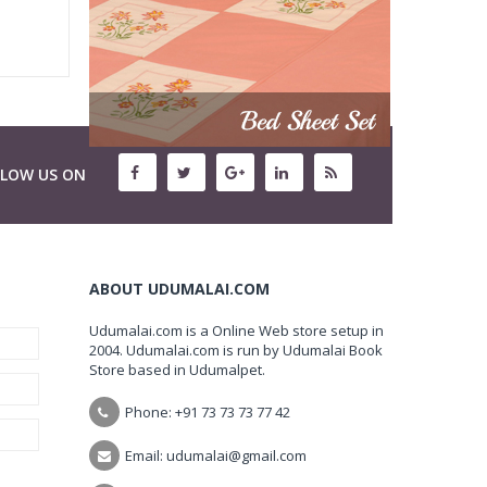
LLOW US ON
ABOUT UDUMALAI.COM
Udumalai.com is a Online Web store setup in
2004. Udumalai.com is run by Udumalai Book
Store based in Udumalpet.
Phone: +91 73 73 73 77 42
Email: udumalai@gmail.com