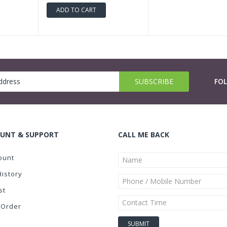
ADD TO CART
FO
UNT & SUPPORT
CALL ME BACK
ount
History
st
 Order