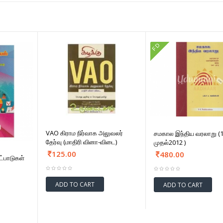
FD
VAO கிராம நிர்வாக அலுவலர்
சமகால இந்திய வரலாறு (
தேர்வு (மாதிரி வினா-விடை)
முதல்2012 )
125.00
480.00
்பாடுகள்
ADD TO CART
ADD TO CART