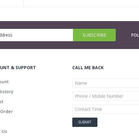
FO
UNT & SUPPORT
CALL ME BACK
ount
History
st
 Order
t Us