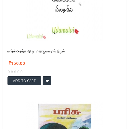
மார்ச்-6 ரத்த ஆறு! / தாஜ்மஹால் நிழல்
150.00
ADD TO CART