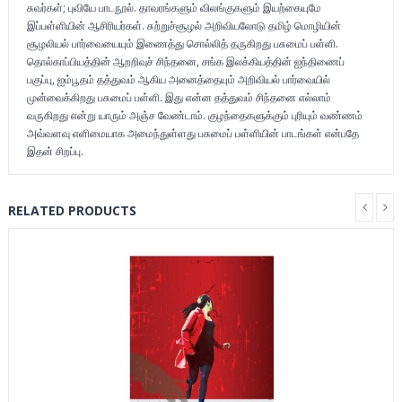
சுவர்கள்; புவியே பாடநூல். தாவரங்களும் விலங்குகளும் இயற்கையுமே
இப்பள்ளியின் ஆசிரியர்கள். சுற்றுச்சூழல் அறிவியலோடு தமிழ் மொழியின்
சூழலியல் பார்வையையும் இணைத்து சொல்லித் தருகிறது பசுமைப் பள்ளி.
தொல்காப்பியத்தின் ஆறறிவுச் சிந்தனை, சங்க இலக்கியத்தின் ஐந்திணைப்
பகுப்பு, ஐம்பூதம் தத்துவம் ஆகிய அனைத்தையும் அறிவியல் பார்வையில்
முன்வைக்கிறது பசுமைப் பள்ளி. இது என்ன தத்துவம் சிந்தனை எல்லாம்
வருகிறது என்று யாரும் அஞ்ச வேண்டாம். குழந்தைகளுக்கும் புரியும் வண்ணம்
அவ்வளவு எளிமையாக அமைந்துள்ளது பசுமைப் பள்ளியின் பாடங்கள் என்பதே
இதன் சிறப்பு.
RELATED PRODUCTS