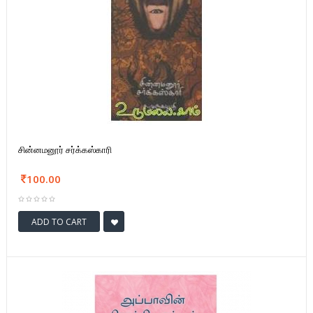
சின்னமனூர் சர்க்கஸ்காரி
100.00
ADD TO CART