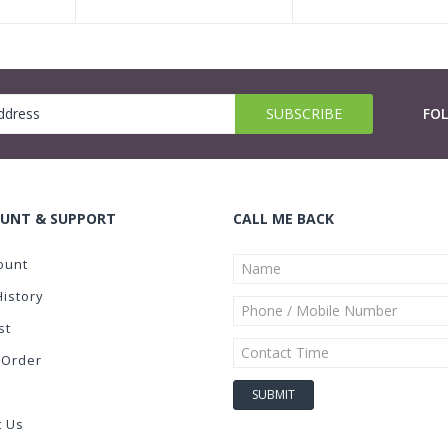
FO
UNT & SUPPORT
CALL ME BACK
ount
History
st
 Order
t Us