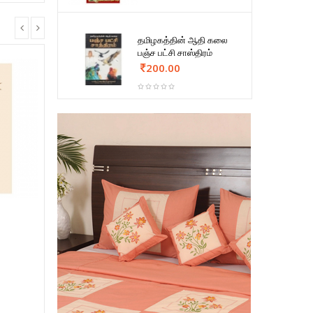
தமிழகத்தின் ஆதி கலை
பஞ்ச பட்சி சாஸ்திரம்
200.00