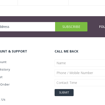
FO
UNT & SUPPORT
CALL ME BACK
ount
History
st
 Order
t Us