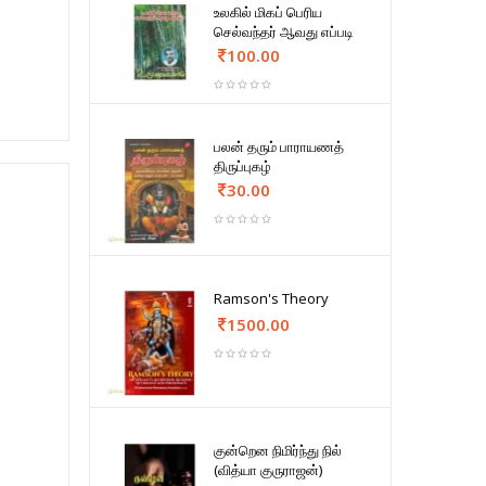
உலகில் மிகப் பெரிய
செல்வந்தர் ஆவது எப்படி
100.00
பலன் தரும் பாராயணத்
திருப்புகழ்
30.00
Ramson's Theory
1500.00
குன்றென நிமிர்ந்து நில்
(வித்யா குருராஜன்)