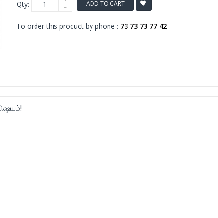
Qty:
ADD TO CART
To order this product by phone :
73 73 73 77 42
விஷயம்!