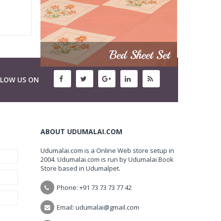
LLOW US ON
ABOUT UDUMALAI.COM
Udumalai.com is a Online Web store setup in
2004. Udumalai.com is run by Udumalai Book
Store based in Udumalpet.
Phone: +91 73 73 73 77 42
Email: udumalai@gmail.com