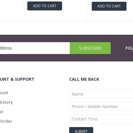
ADD TO CART
ADD TO CART
FO
UNT & SUPPORT
CALL ME BACK
ount
History
st
 Order