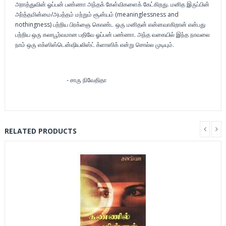
அராத்துவின் ஓப்பன் பண்ணா அந்தக் கேள்விகளைக் கேட்கிறது. மனித இருப்பின்
அர்த்தமின்மை/அபத்தம் மற்றும் சூன்யம் (meaninglessness and
nothingness) பற்றிய பிரக்ஞை கொண்ட ஒரு மனிதன் என்னவாகிறான் என்பது
பற்றிய ஒரு கலாபூர்வமான பதிவே ஓப்பன் பண்ணா. அந்த வகையில் இந்த நாவலை
நாம் ஒரு எக்ஸிஸ்டென்ஷியலிஸ்ட் க்ளாஸிக் என்று சொல்ல முடியும்.
- சாரு நிவேதிதா
RELATED PRODUCTS