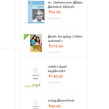
சுப. அண்ணாமலை (இந்திய
இலக்கியச் சிற்பிகள்)
50.00
FD
இரண்டல்ல ஒன்று ( அகிலா
கண்ணன் )
210.00
அன்பே! உந்தன்
நெஞ்சோரமே!
140.00
வாத்து இளவரசர்கள்
40.00