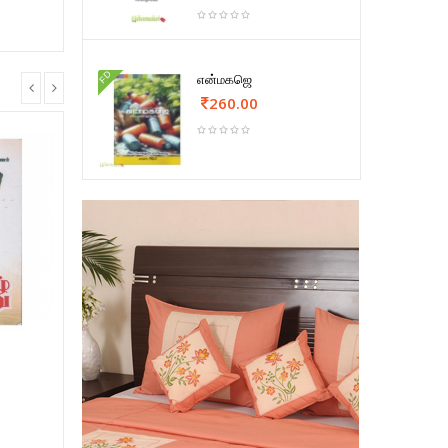
FD
என்மகஜெ
260.00