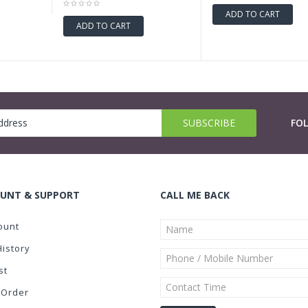
ADD TO CART
ADD TO CART
FO
UNT & SUPPORT
CALL ME BACK
ount
History
st
 Order