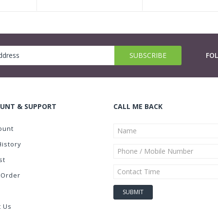
FO
UNT & SUPPORT
CALL ME BACK
ount
History
st
 Order
t Us