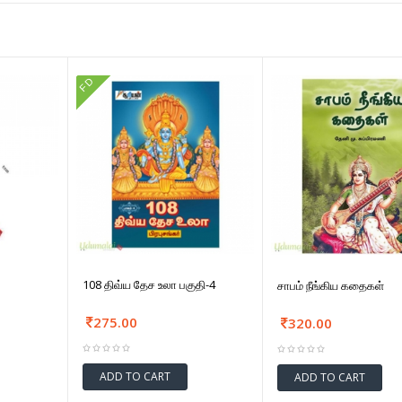
FD
108 திவ்ய தேச உலா பகுதி-4
சாபம் நீங்கிய கதைகள்
275.00
320.00
ADD TO CART
ADD TO CART