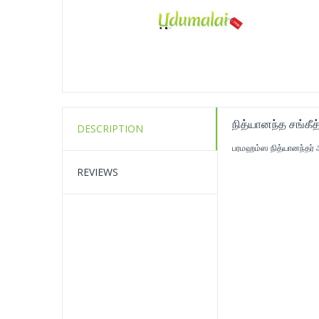
நித்யானந்த சங்கீத
DESCRIPTION
பரமஹம்ஸ நித்யானந்தர் 
REVIEWS