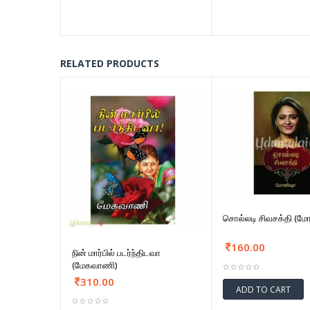
RELATED PRODUCTS
சொல்லடி சிவசக்தி (ம
160.00
நின் மார்பில் படர்ந்திடவா
(மேகவாணி)
310.00
ADD TO CART