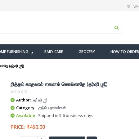
Wis
ME FURNISHING
BABY CARE
GROCERY
HOW TO ORDER
தே (தர்ஷி ஶ்ரீ)
நித்தம் காதலால் எனைக் கொல்லாதே (தர்ஷி ஶ்ரீ)
Author:
தர்ஷி ஶ்ரீ
Category:
குடும்ப நாவல்கள்
Available
- Shipped in 5-6 business days
PRICE:
450.00