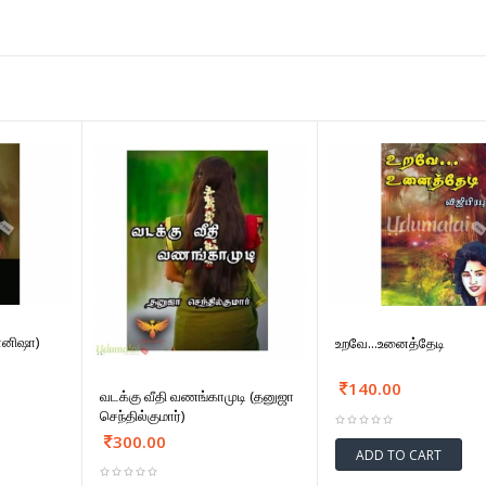
ோனிஷா)
உறவே...உனைத்தேடி
140.00
வடக்கு வீதி வணங்காமுடி (தனுஜா
செந்தில்குமார்)
300.00
ADD TO CART