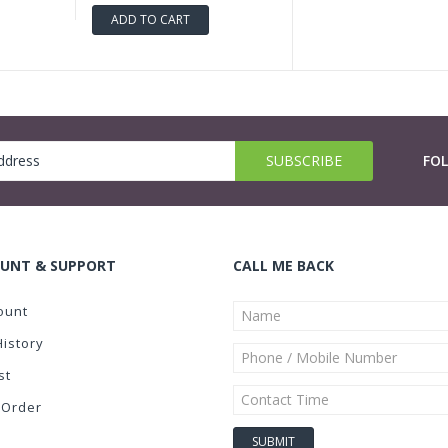
ADD TO CART
FO
UNT & SUPPORT
CALL ME BACK
ount
History
st
 Order