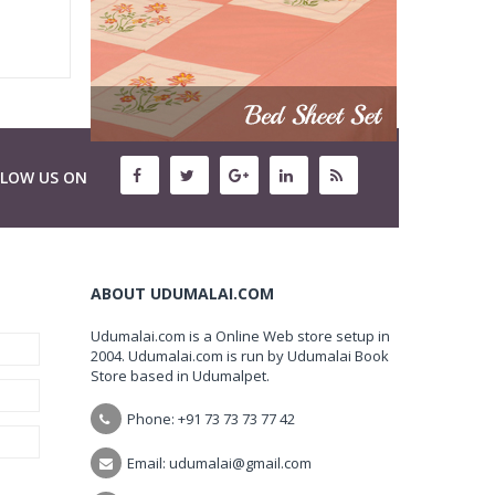
LLOW US ON
ABOUT UDUMALAI.COM
Udumalai.com is a Online Web store setup in
2004. Udumalai.com is run by Udumalai Book
Store based in Udumalpet.
Phone: +91 73 73 73 77 42
Email: udumalai@gmail.com