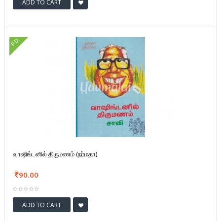
ADD TO CART
FD
வாஷிங்டனில் திருமணம் (நர்மதா)
90.00
ADD TO CART