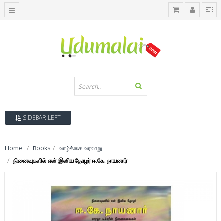
SIDEBAR LEFT
Home
Books
வாழ்க்கை வரலாறு
நினைவுகளில் என் இனிய தோழர் ஈ.கே. நாயனார்