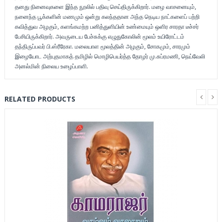
தனது நினைவுகளை இந்த நூலில் பதிவு செய்திருக்கிறார். மழை வாசனையும்,
நனைந்த பூக்களின் மணமும் ஒன்று கலந்ததான அந்த நெடிய நாட்களைப் பற்றி
கவித்துவ அழகும், களங்கமற்ற பனித்துளியின் உண்மையும் ஒளிர சாரதா டீச்சர்
பேசியிருக்கிறார். அவருடைய பேச்சுக்கு எழுதுகோலின் மூலம் உயிரோட்டம்
தந்திருப்பவர் பி.ஸ்ரீரேகா. மலையாள மூலத்தின் அழகும், சோகமும், சாரமும்
இழையோட அற்புதமாகத் தமிழில் மொழிபெயர்த்த தோழர் மு.சுப்ரமணி, நெய்வேலி
அனல்மின் நிலைய உழைப்பாளி.
RELATED PRODUCTS