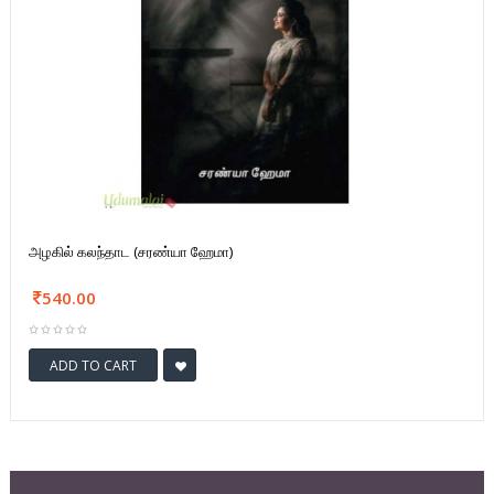
அழகில் கலந்தாட (சரண்யா ஹேமா)
540.00
ADD TO CART