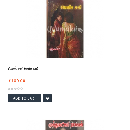
பெண் சகி (ஸ்ரீகலா)
180.00
ADD TO CART