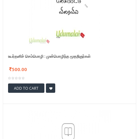
உயர்தனிச் செம்மொழி : முன்மொழிந்த மூதறிஞர்கள்
500.00
ADD TO CART