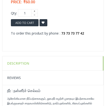
PRICE:
60.00
Qty:
ADD TO CART
To order this product by phone :
73 73 73 77 42
DESCRIPTION
REVIEWS
நீர் : நன்னீர்ச் செல்வம்
ஆரோக்கியமான நீர்ப்படுகைகளும், துாயநீர் சுழற்சி முறையும இயற்கையாகவே
இயங்குவதைச் சாதகமாக்கிக்கொண்டு, நகர்ப்புறங்களில், கிராமப்புறங்களில்