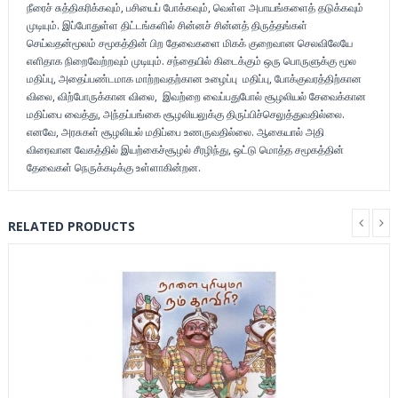
நீரைச் சுத்திகரிக்கவும், பசியைப் போக்கவும், வெள்ள அபாயங்களைத் தடுக்கவும்
முடியும். இப்போதுள்ள திட்டங்களில் சின்னச் சின்னத் திருத்தங்கள்
செய்வதன்மூலம் சமூகத்தின் பிற தேவைகளை மிகக் குறைவான செலவிலேயே
எளிதாக நிறைவேற்றவும் முடியும். சந்தையில் கிடைக்கும் ஒரு பொருளுக்கு மூல
மதிப்பு, அதைப்பண்டமாக மாற்றவதற்கான உழைப்பு மதிப்பு, போக்குவரத்திற்கான
விலை, விற்போருக்கான
விலை,
இவற்றை வைப்பதுபோல் சூழலியல் சேவைக்கான
மதிப்பை வைத்து, அந்தப்பங்கை சூழலியலுக்கு திருப்பிச்செலுத்துவதில்லை.
எனவே, அரசுகள் சூழலியல் மதிப்பை உணருவதில்லை. ஆகையால் அதி
விரைவான வேகத்தில் இயற்கைச்சூழல் சீரழிந்து, ஒட்டு மொத்த சமூகத்தின்
தேவைகள் நெருக்கடிக்கு உள்ளாகின்றன.
RELATED PRODUCTS