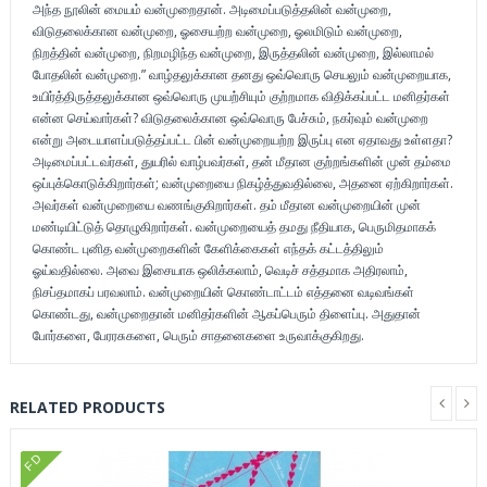
அந்த நூலின் மையம் வன்முறைதான். அடிமைப்படுத்தலின் வன்முறை,
விடுதலைக்கான வன்முறை, ஓசையற்ற வன்முறை, ஓலமிடும் வன்முறை,
நிறத்தின் வன்முறை, நிறமழிந்த வன்முறை, இருத்தலின் வன்முறை, இல்லாமல்
போதலின் வன்முறை.” வாழ்தலுக்கான தனது ஒவ்வொரு செயலும் வன்முறையாக,
உயிர்த்திருத்தலுக்கான ஒவ்வொரு முயற்சியும் குற்றமாக விதிக்கப்பட்ட மனிதர்கள்
என்ன செய்வார்கள்? விடுதலைக்கான ஒவ்வொரு பேச்சும், நகர்வும் வன்முறை
என்று அடையாளப்படுத்தப்பட்ட பின் வன்முறையற்ற இருப்பு என ஏதாவது உள்ளதா?
அடிமைப்பட்டவர்கள், துயரில் வாழ்பவர்கள், தன் மீதான குற்றங்களின் முன் தம்மை
ஒப்புக்கொடுக்கிறார்கள்; வன்முறையை நிகழ்த்துவதில்லை, அதனை ஏற்கிறார்கள்.
அவர்கள் வன்முறையை வணங்குகிறார்கள். தம் மீதான வன்முறையின் முன்
மண்டியிட்டுத் தொழுகிறார்கள். வன்முறையைத் தமது நீதியாக, பெருமிதமாகக்
கொண்ட புனித வன்முறைகளின் கேளிக்கைகள் எந்தக் கட்டத்திலும்
ஓய்வதில்லை. அவை இசையாக ஒலிக்கலாம், வெடிச் சத்தமாக அதிரலாம்,
நிசப்தமாகப் பரவலாம். வன்முறையின் கொண்டாட்டம் எத்தனை வடிவங்கள்
கொண்டது, வன்முறைதான் மனிதர்களின் ஆகப்பெரும் திளைப்பு. அதுதான்
போர்களை, பேரரசுகளை, பெரும் சாதனைகளை உருவாக்குகிறது.
RELATED PRODUCTS
FD