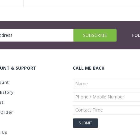
FO
UNT & SUPPORT
CALL ME BACK
ount
History
st
 Order
t Us