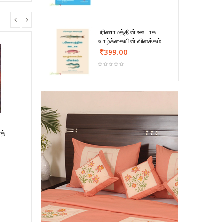
பரிணாமத்தின் ஊடாக
வாழ்க்கையின் விளக்கம்
399.00
த்