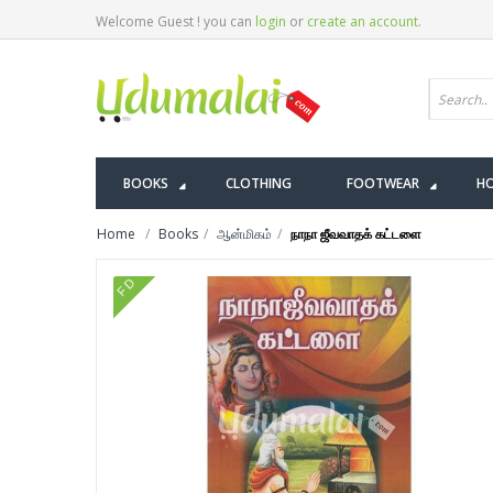
Welcome Guest ! you can
login
or
create an account
.
BOOKS
CLOTHING
FOOTWEAR
HO
Home
Books
ஆன்மிகம்
நாநா ஜீவவாதக் கட்டளை
FD