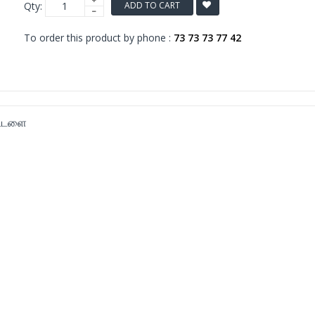
Qty:
ADD TO CART
To order this product by phone :
73 73 73 77 42
ட்டளை