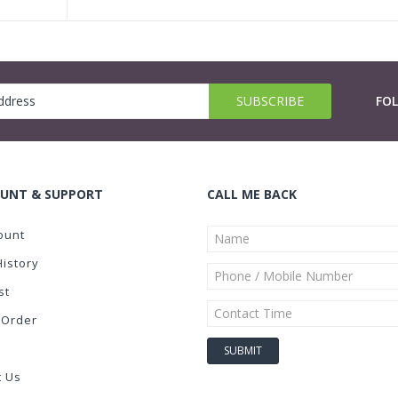
FO
UNT & SUPPORT
CALL ME BACK
ount
History
st
 Order
t Us