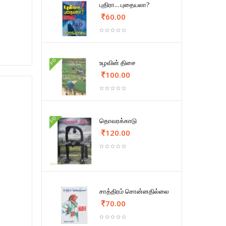
புதிரா... புதையலா?
60.00
FD
உழவின் திசை
100.00
FD
தொவரக்காடு
120.00
சாத்திரம் சொன்னதில்லை
70.00