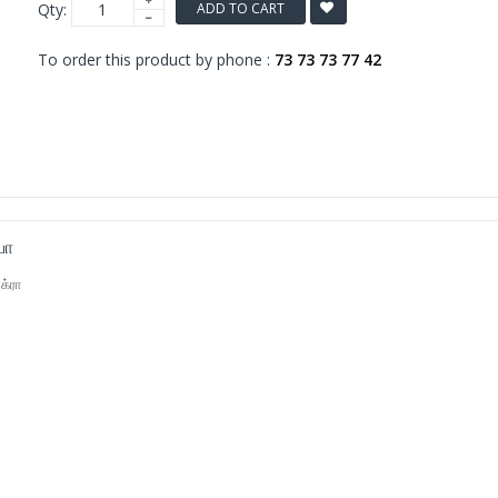
Qty:
ADD TO CART
To order this product by phone :
73 73 73 77 42
யா
க்ரா