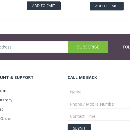
ADD TO CART
ADD TO CART
FO
UNT & SUPPORT
CALL ME BACK
ount
History
st
 Order