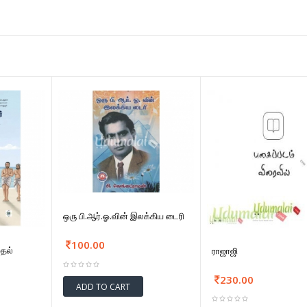
ஒரு பி.ஆர்.ஓ.வின் இலக்கிய டைரி
100.00
ுதல்
ராஜாஜி
230.00
ADD TO CART