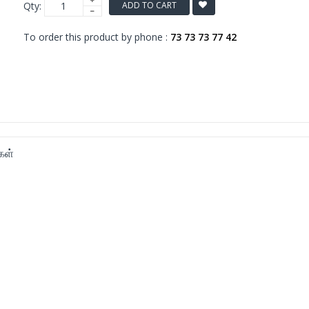
Qty:
ADD TO CART
To order this product by phone :
73 73 73 77 42
கள்