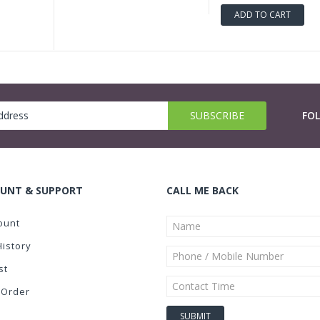
ADD TO CART
FO
UNT & SUPPORT
CALL ME BACK
ount
History
st
 Order