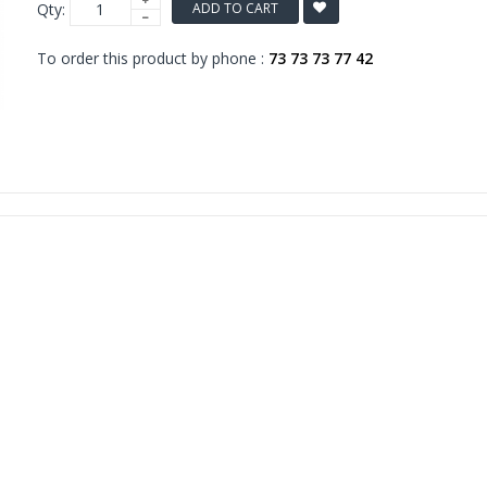
Qty:
ADD TO CART
To order this product by phone :
73 73 73 77 42