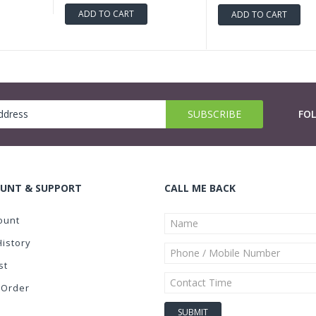
ADD TO CART
ADD TO CART
FO
UNT & SUPPORT
CALL ME BACK
ount
History
st
 Order