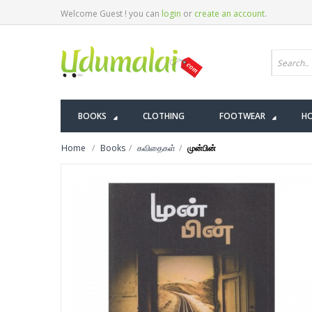
Welcome Guest ! you can
login
or
create an account
.
BOOKS
CLOTHING
FOOTWEAR
HO
Home
Books
கவிதைகள்
முன்பின்