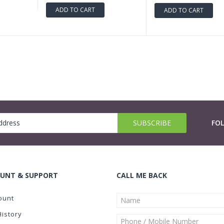
ADD TO CART
ADD TO CART
FO
UNT & SUPPORT
CALL ME BACK
ount
History