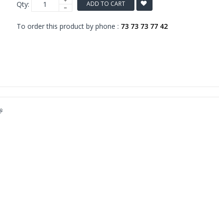
Qty:
ADD TO CART
To order this product by phone :
73 73 73 77 42
ி