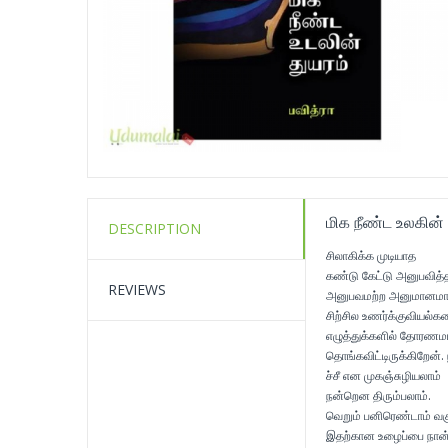
மிக நீண்ட உலகின் 
DESCRIPTION
சிலாகிக்க முடியாத
கண்டு கேட்டு அனுபவித்
REVIEWS
அனுபவமற்ற அனுமானமா
சிற்சில உணர்க்குவியல்
எழுத்துக்களில் தோரணமாய
தொங்கவிட்டிருக்கிறேன். 
ச்சீ என முகஞ்சுழியலாம்
நன்றென திரும்பலாம்.
வெறும் பனிரெண்டாம் வகு
இதற்கான உழைப்பை நான் 