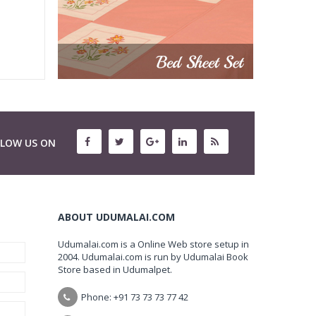
LLOW US ON
ABOUT UDUMALAI.COM
Udumalai.com is a Online Web store setup in
2004. Udumalai.com is run by Udumalai Book
Store based in Udumalpet.
Phone: +91 73 73 73 77 42