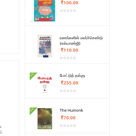
100.00
ரணங்களின் மலர்ச்செண்டு
(கல்யாண்ஜி)
110.00
FD
போட்டுத் தள்ளு
255.00
FD
The Humonk
70.00
ு.
ம்