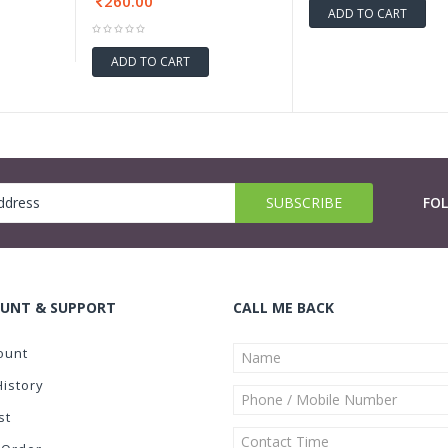
260.00
ADD TO CART
ADD TO CART
FO
UNT & SUPPORT
CALL ME BACK
ount
History
st