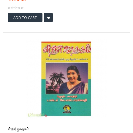
ADD TO CART
ஸ்திரீ ஜாதகம்