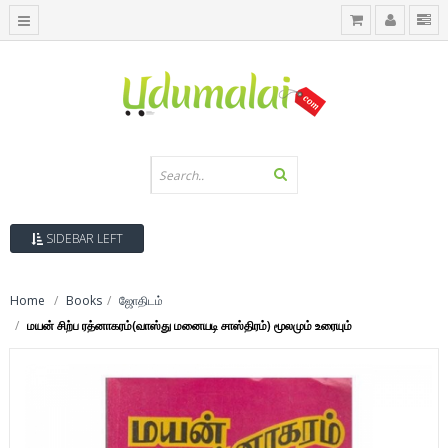
SIDEBAR LEFT
Home
Books
ஜோதிடம்
மயன் சிற்ப ரத்னாகரம்(வாஸ்து மனையடி சாஸ்திரம்) மூலமும் உரையும்