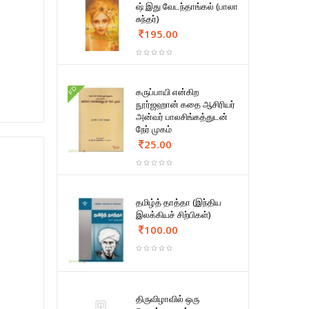
ஷ் இது வேடந்தாங்கல் (பாலா
சுந்தர்)
195.00
FD
கருப்பாயி என்கிற
நூர்ஜஹான் கதை ஆசிரியர்
அன்வர் பாலசிங்கத்துடன்
நேர் முகம்
25.00
தமிழ்த் தாத்தா (இந்திய
இலக்கியச் சிற்பிகள்)
100.00
திருவிழாவில் ஒரு