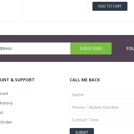
ADD TO CART
FO
UNT & SUPPORT
CALL ME BACK
ount
History
st
 Order