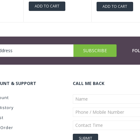
ADD TO CART
ADD TO CART
FO
UNT & SUPPORT
CALL ME BACK
ount
History
st
 Order