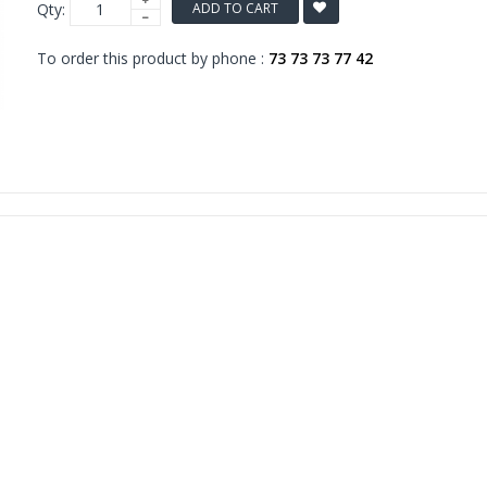
Qty:
ADD TO CART
To order this product by phone :
73 73 73 77 42