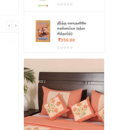
தீர்த்த கரைதனிலே
கண்ணம்மா (உத்ரா
சித்தார்த்)
350.00