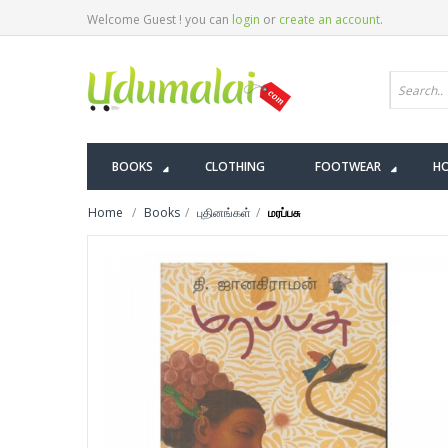
Welcome Guest ! you can
login
or
create an account
.
BOOKS
CLOTHING
FOOTWEAR
HO
Home
Books
புதினங்கள்
மரப்பசு