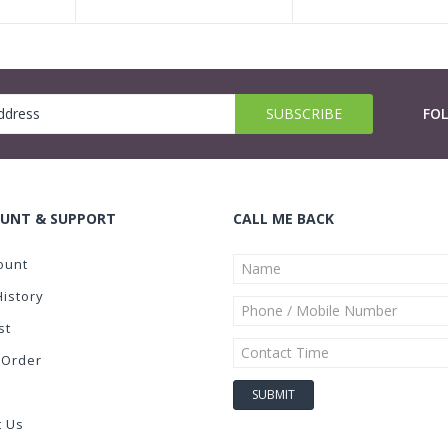
FO
UNT & SUPPORT
CALL ME BACK
ount
History
st
 Order
t Us