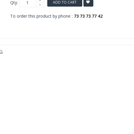
Qty:
ADD TO CART
To order this product by phone :
73 73 73 77 42
ம்