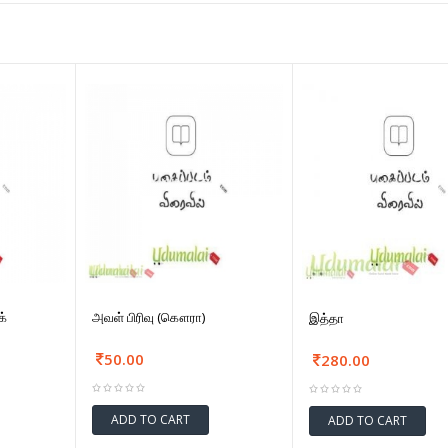
க்
அவள் பிரிவு (கௌரா)
இத்தா
50.00
280.00
ADD TO CART
ADD TO CART