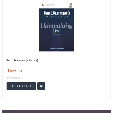
போட்டோஷாப் (விகடன்)
425.00
ADD TO CART