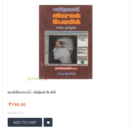
மைக்ரோசாஃப்ட் விஷீவல் பேசிக்
190.00
ADD TO CART