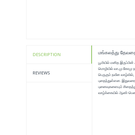
மங்கலத்து தேவத
DESCRIPTION
பூமியில் மனித இருப்பின
மொழியில் வா.மு.கோமு நா
REVIEWS
பெருகும் நவீன வாழ்வில்
புதைந்துள்ளன. இதுவரை 
புனைவுகளையும் சிதைத்து
வாழ்க்கையில் ஆண்-பெண் 