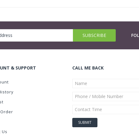
FO
UNT & SUPPORT
CALL ME BACK
ount
History
st
 Order
t Us