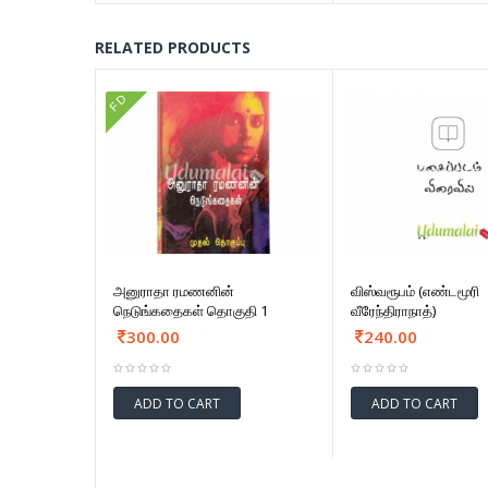
RELATED PRODUCTS
FD
அனுராதா ரமணனின்
விஸ்வரூபம் (எண்டமூரி
நெடுங்கதைகள் தொகுதி 1
வீரேந்திராநாத்)
300.00
240.00
ADD TO CART
ADD TO CART