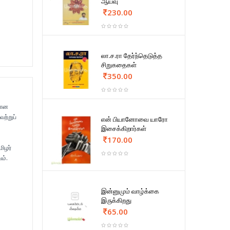
ஆய்வு
230.00
லா.ச.ரா தேர்ந்தெடுத்த
சிறுகதைகள்
350.00
மான
ற்றுப்
என் பியானோவை யாரோ
இசைக்கிறார்கள்
170.00
மிழர்
ம்.
இன்னுமும் வாழ்க்கை
இருக்கிறது
65.00