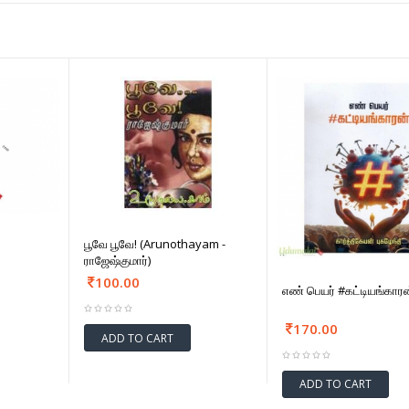
பூவே பூவே! (Arunothayam -
ராஜேஷ்குமார்)
100.00
எண் பெயர் #கட்டியங்கார
170.00
ADD TO CART
ADD TO CART