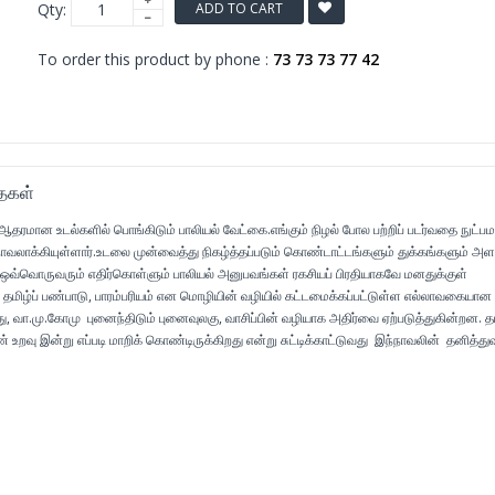
Qty:
ADD TO CART
To order this product by phone :
73 73 73 77 42
ைகள்
் ஆதரமான உடல்களில் பொங்கிடும் பாலியல் வேட்கை.எங்கும் நிழல் போல பற்றிப் படர்வதை நுட்ப
வலாக்கியுள்ளார்.உடலை முன்வைத்து நிகழ்த்தப்படும் கொண்டாட்டங்களும் துக்கங்களும் அளவ
, ஒவ்வொருவரும் எதிர்கொள்ளும் பாலியல் அனுபவங்கள் ரகசியப் பிரதியாகவே மனதுக்குள்
தமிழ்ப் பண்பாடு, பாரம்பரியம் என மொழியின் வழியில் கட்டமைக்கப்பட்டுள்ள எல்லாவகையான
, வா.மு.கோமு புனைந்திடும் புனைவுலகு, வாசிப்பின் வழியாக அதிர்வை ஏற்படுத்துகின்றன. த
உறவு இன்று எப்படி மாறிக் கொண்டிருக்கிறது என்று சுட்டிக்காட்டுவது இந்நாவலின் தனித்துவ