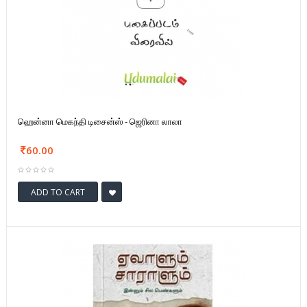
ஹென்னா மெகந்தி டிசைன்ஸ் - ஜெரினா லாலா
60.00
ADD TO CART